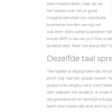
werk moeten doen, maar als we
het hebben over het zo goed
mogelijk benutten van individuele
kwaliteiten konden we nog wel
wat leren. Want welke kwaliteiten heb
binnen BPD is die van jou? Ook is he
duidelijk doel. Maar hoe doe je dat? Da
Dezelfde taal spr
“We hadden al afgesproken dat we zou
zocht nog naar een goede insteek. He
praatje over targets werd, want hoe
voor iedereen wel duidelijk. Ik wild
reorganisatie zijn er namelijk ontsla
team laten weten dat ze er echt bij 