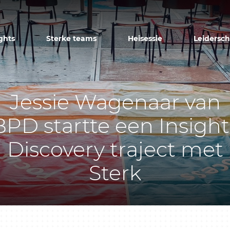
ghts
Sterke teams
Heisessie
Leidersc
Jessie Wagenaar van
BPD startte een Insight
Discovery traject met
Sterk