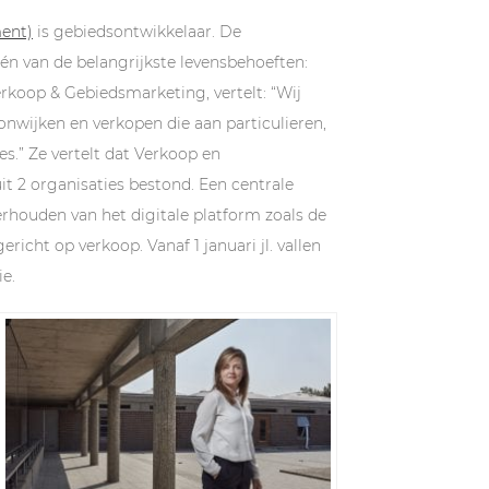
ent)
is gebiedsontwikkelaar. De
n van de belangrijkste levensbehoeften:
rkoop & Gebiedsmarketing, vertelt: “Wij
wijken en verkopen die aan particulieren,
s.” Ze vertelt dat Verkoop en
it 2 organisaties bestond. Een centrale
rhouden van het digitale platform zoals de
richt op verkoop. Vanaf 1 januari jl. vallen
ie.