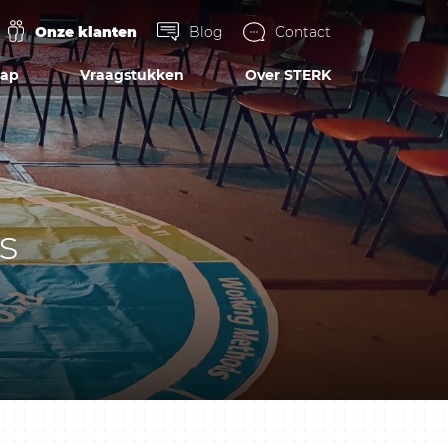
Onze klanten
Blog
Contact
hap
Vraagstukken
Over STERK
s