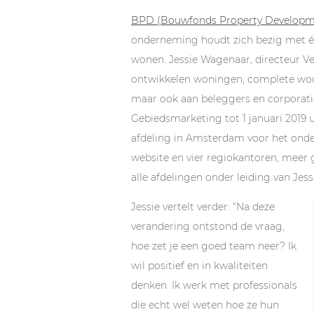
BPD (Bouwfonds Property Developm
onderneming houdt zich bezig met éé
wonen. Jessie Wagenaar, directeur Ve
ontwikkelen woningen, complete woon
maar ook aan beleggers en corporatie
Gebiedsmarketing tot 1 januari 2019 u
afdeling in Amsterdam voor het onde
website en vier regiokantoren, meer ge
alle afdelingen onder leiding van Jess
Jessie vertelt verder: “Na deze
verandering ontstond de vraag,
hoe zet je een goed team neer? Ik
wil positief en in kwaliteiten
denken. Ik werk met professionals
die echt wel weten hoe ze hun