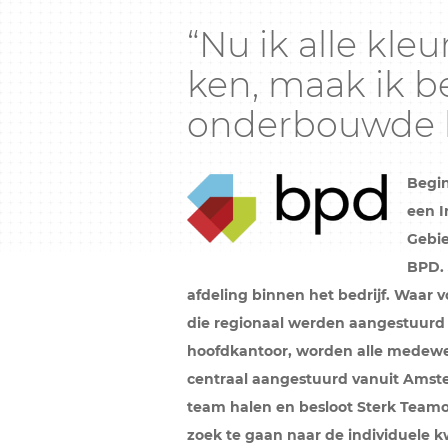
“Nu ik alle kle
ken, maak ik b
onderbouwde k
Begin
een I
Gebi
BPD. 
afdeling binnen het bedrijf. Waar
die regionaal werden aangestuurd
hoofdkantoor, worden alle medewer
centraal aangestuurd v
anuit Amste
team halen en besloot Sterk Teamo
zoek te gaan naar de individuele k