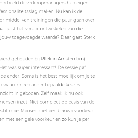
bijvoorbeeld de verkoopmanagers hun eigen
fessionaliteitsslag maken. Nu kan ik de
or middel van trainingen die puur gaan over
aar juist het verder ontwikkelen van die
is jouw toegevoegde waarde? Daar gaat Sterk
e werd gehouden bij
Pllek in Amsterdam
)
Het was super interessant! De sessie gaf
in de ander. Soms is het best moeilijk om je te
ien waarom een ander bepaalde keuzes
inzicht in geboden. Zelf maak ik nu ook
mensen inzet. Niet compleet op basis van de
l echt mee. Mensen met een blauwe voorkeur
n met een gele voorkeur en zo kun je per