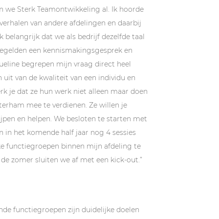
n we Sterk Teamontwikkeling al. Ik hoorde
verhalen van andere afdelingen en daarbij
k belangrijk dat we als bedrijf dezelfde taal
regelden een kennismakingsgesprek en
eline begrepen mijn vraag direct heel
 uit van de kwaliteit van een individu en
k je dat ze hun werk niet alleen maar doen
erham mee te verdienen. Ze willen je
jpen en helpen. We besloten te starten met
en in het komende half jaar nog 4 sessies
ke functiegroepen binnen mijn afdeling te
de zomer sluiten we af met een kick-out.”
ende functiegroepen zijn duidelijke doelen