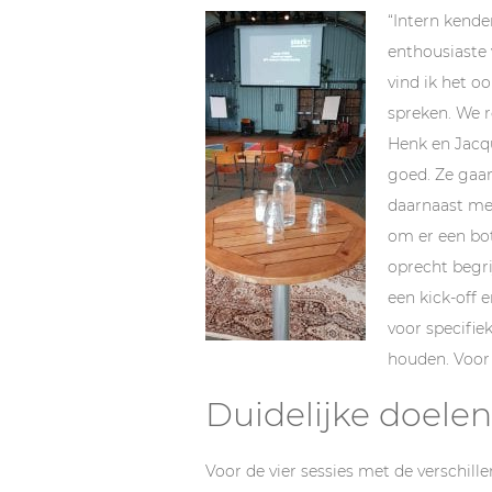
“Intern kende
enthousiaste 
vind ik het oo
spreken. We 
Henk en Jacqu
goed. Ze gaan
daarnaast mer
om er een bot
oprecht begri
een kick-off 
voor specifie
houden. Voor 
Duidelijke doelen
Voor de vier sessies met de verschill