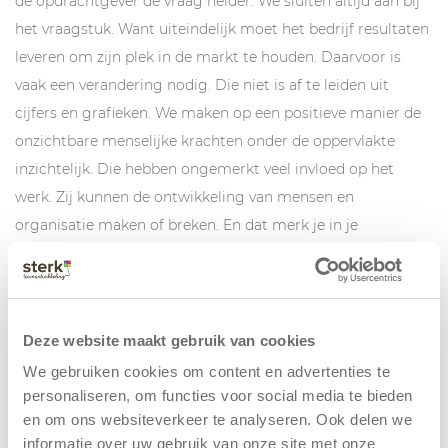
de opdrachtgever de vraag helder. We sluiten altijd aan bij
het vraagstuk. Want uiteindelijk moet het bedrijf resultaten
leveren om zijn plek in de markt te houden. Daarvoor is
vaak een verandering nodig. Die niet is af te leiden uit
cijfers en grafieken. We maken op een positieve manier de
onzichtbare menselijke krachten onder de oppervlakte
inzichtelijk. Die hebben ongemerkt veel invloed op het
werk. Zij kunnen de ontwikkeling van mensen en
organisatie maken of breken. En dat merk je in je
resultaten. Met de kleurentaal van Insights is deze makkelijk
te benoemen.
Momenteel zijn we vereist om digitaal te werken echter
Deze website maakt gebruik van cookies
zullen we nog steeds zorgen voor een inspirerende sessie
We gebruiken cookies om content en advertenties te
die mensen uitnodigt om zichzelf los te maken. Natuurlijk
personaliseren, om functies voor social media te bieden
zorgen we voor een klimaat waarin mensen zich veilig
en om ons websiteverkeer te analyseren. Ook delen we
voelen. Soms is het nodig te confronteren en discussies op
informatie over uw gebruik van onze site met onze