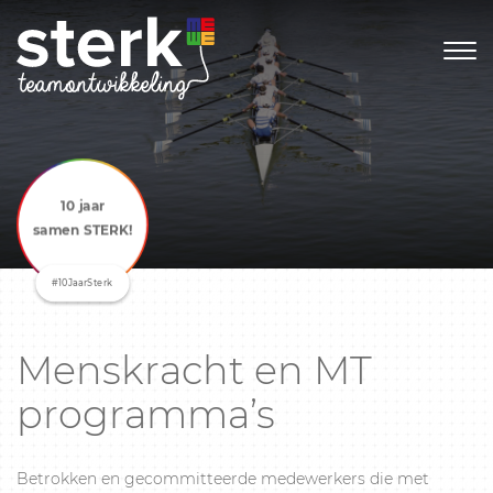
10 jaar
samen STERK!
#10JaarSterk
Menskracht en MT
programma’s
Betrokken en gecommitteerde medewerkers die met