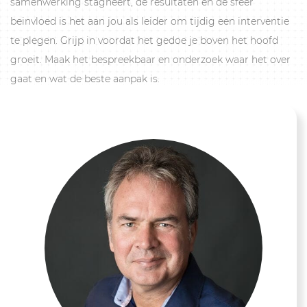
samenwerking stagneert, de resultaten en de sfeer
beinvloed is het aan jou als leider om tijdig een interventie
te plegen. Grijp in voordat het gedoe je boven het hoofd
groeit. Maak het bespreekbaar en onderzoek waar het over
gaat en wat de beste aanpak is.