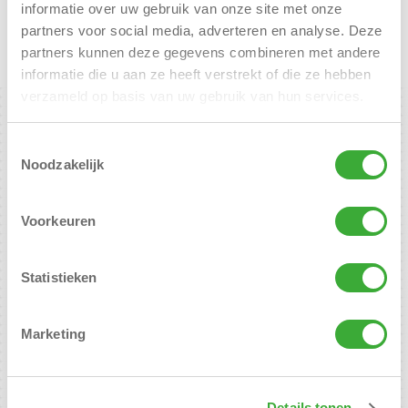
informatie over uw gebruik van onze site met onze
partners voor social media, adverteren en analyse. Deze
partners kunnen deze gegevens combineren met andere
informatie die u aan ze heeft verstrekt of die ze hebben
verzameld op basis van uw gebruik van hun services.
Toestemmingsselectie
Noodzakelijk
Voorkeuren
Henk Buitelaar &
Statistieken
Jacqueline van Overbeeke
Adres
Botterstraat 47 Gebouw Lumen-Kantoor 56
Marketing
1271 XL Huizen
Post adres
Antoni van Leeuwenhoekhof 2
Details tonen