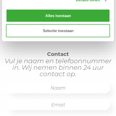
1277CD Huizen
+31 6 27 87 87 03
Alles toestaan
info@sterkteamontwikkeling.nl
Selectie toestaan
Contact
Vul je naam en telefoonnummer
in. Wij nemen binnen 24 uur
contact op.