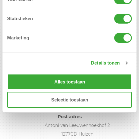
Statistieken
Marketing
Details tonen
Henk Buitelaar &
Alles toestaan
Jacqueline van Overbeeke
Adres
Botterstraat 47 Gebouw Lumen-Kantoor 56
Selectie toestaan
1271 XL Huizen
Post adres
Antoni van Leeuwenhoekhof 2
1277CD Huizen