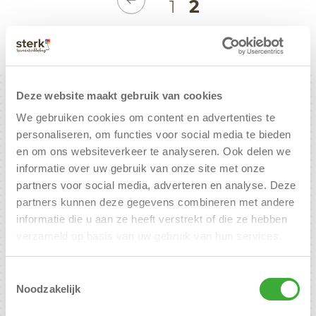
1
2
Deze website maakt gebruik van cookies
We gebruiken cookies om content en advertenties te
personaliseren, om functies voor social media te bieden
en om ons websiteverkeer te analyseren. Ook delen we
informatie over uw gebruik van onze site met onze
partners voor social media, adverteren en analyse. Deze
partners kunnen deze gegevens combineren met andere
Henk Buitelaar &
informatie die u aan ze heeft verstrekt of die ze hebben
Jacqueline van Overbeeke
verzameld op basis van uw gebruik van hun services.
Adres
Botterstraat 47 Gebouw Lumen-Kantoor 56
Toestemmingsselectie
1271 XL Huizen
Noodzakelijk
Post adres