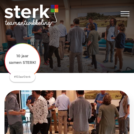
10 jaar
samen STERK!
#10JaarSterk