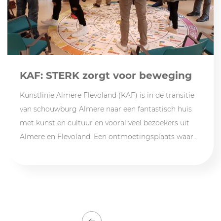
KAF: STERK zorgt voor beweging
Kunstlinie Almere Flevoland (KAF) is in de transitie
van schouwburg Almere naar een fantastisch huis
met kunst en cultuur en vooral veel bezoekers uit
Almere en Flevoland. Een ontmoetingsplaats waar...
<